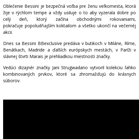
Oblečenie Bessini je bezpečná voľba pre ženu veľkomesta, ktorá
žije v rýchlom tempe a vždy usiluje o to aby vyzerala dobre po
celý deň, ktorý začína obchodnými rokovaniami,
pokračuje popoludňajším koktailom a všetko ukončí na večernéj
akcii.
Dnes sa Bessini BBexclusive predáva v butikoch v Miláne, Ríme,
Benátkach, Madride a ďalších európskych mestách, v Paríži v
slávnej štvrti Marais je prehliadkou miestnosti značky.
Vedúci dizajnér značky Jani Strugwadano vytvoril kolekciu ľahko
kombinovaných prvkov, ktoré sa zhromažďujú do krásnych
súborov.