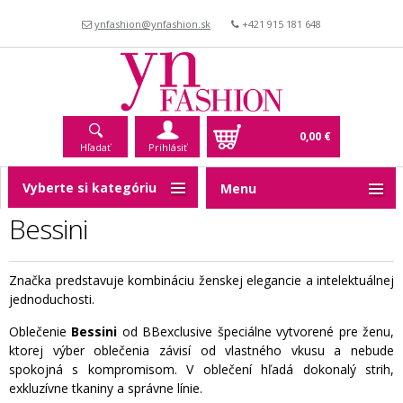
ynfashion@ynfashion.sk
+421 915 181 648
0,00 €
Hľadať
Prihlásiť
Vyberte si kategóriu
Menu
Bessini
Značka predstavuje kombináciu ženskej elegancie a intelektuálnej
jednoduchosti.
Oblečenie
Bessini
od BBexclusive špeciálne vytvorené pre ženu,
ktorej výber oblečenia závisí od vlastného vkusu a nebude
spokojná s kompromisom.
V oblečení hľadá dokonalý strih,
exkluzívne tkaniny a správne línie.