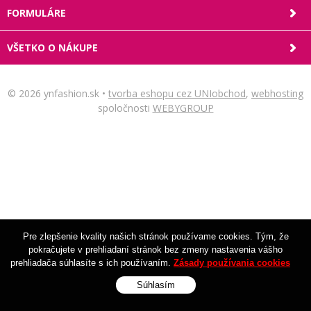
FORMULÁRE
VŠETKO O NÁKUPE
© 2026 ynfashion.sk •
tvorba eshopu cez UNIobchod
,
webhosting
spoločnosti
WEBYGROUP
Pre zlepšenie kvality našich stránok používame cookies. Tým, že
pokračujete v prehliadaní stránok bez zmeny nastavenia vášho
prehliadača súhlasíte s ich používaním.
Zásady používania cookies
Súhlasím