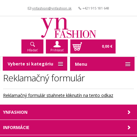
ynfashion@ynfashion.sk
+421 915 181 648
0,00 €
Hľadať
Prihlásiť
Vyberte si kategóriu
Menu
Reklamačný formulár
Reklamačný formulár stiahnete kliknutín na tento odkaz
YNFASHION
INFORMÁCIE