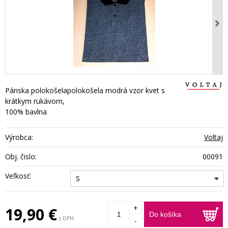
Pánska polokošelapolokošela modrá vzor kvet s
krátkym rukávom,
100% bavlna
Výrobca:
Voltaj
Obj. čislo:
00091
Veľkosť:
S
+
19,90 €
Do košíka
s DPH
-