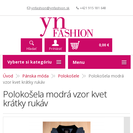
ynfashion@ynfashion.sk
+421 915 181 648
0,00 €
Hľadať
Prihlásiť
Vyberte si kategóriu
Menu
Úvod
Pánska móda
Polokošele
Polokošela modrá
vzor kvet krátky rukáv
Polokošela modrá vzor kvet
krátky rukáv